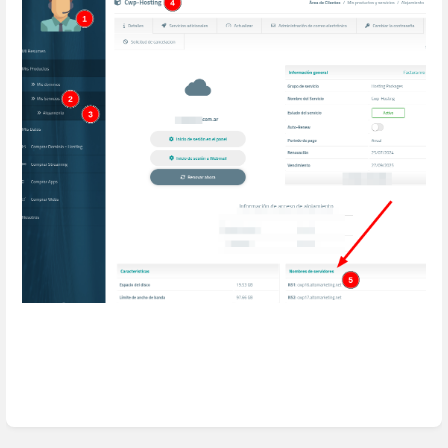
Modo
de