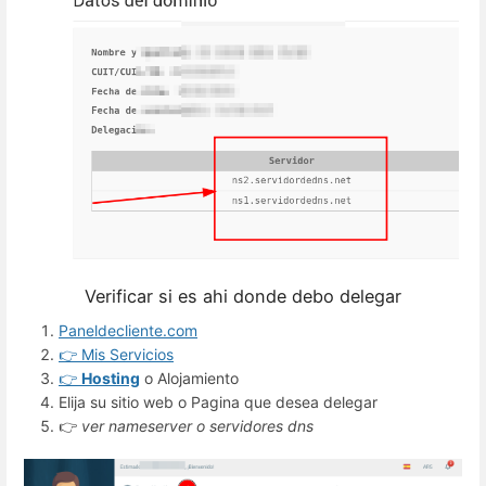
Verificar si es ahi donde debo delegar
Paneldecliente.com
👉 Mis Servicios
👉
Hosting
o Alojamiento
Elija su sitio web o Pagina que desea delegar
👉
ver nameserver o servidores dns