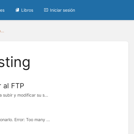
tes
Libros
Iniciar sesión
...
sting
r al FTP
subir y modificar su s...
narlo. Error: Too many ...