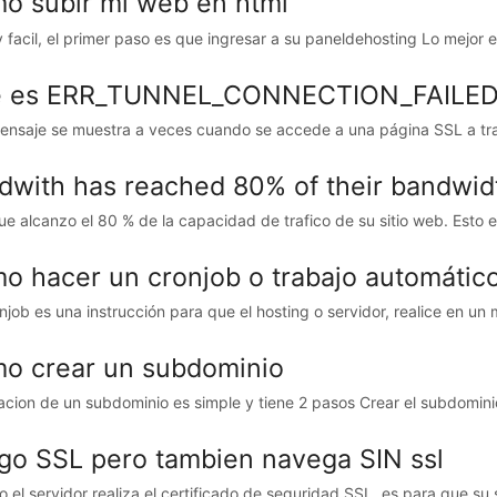
o subir mi web en html
 facil, el primer paso es que ingresar a su paneldehosting Lo mejor es
 es ERR_TUNNEL_CONNECTION_FAILE
ensaje se muestra a veces cuando se accede a una página SSL a tra
dwith has reached 80% of their bandwidth
ue alcanzo el 80 % de la capacidad de trafico de su sitio web. Esto 
o hacer un cronjob o trabajo automátic
njob es una instrucción para que el hosting o servidor, realice en u
o crear un subdominio
acion de un subdominio es simple y tiene 2 pasos Crear el subdomini
go SSL pero tambien navega SIN ssl
 el servidor realiza el certificado de seguridad SSL, es para que su s