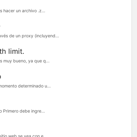
 hacer un archivo .z...
D
vés de un proxy (incluyend...
 limit.
es muy bueno, ya que q...
o
n momento determinado u...
o Primero debe ingre...
itio web se vea con e...