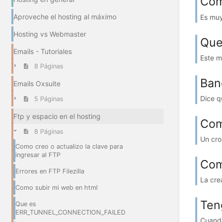
Com
Aproveche el hosting al máximo
Es muy
Hosting vs Webmaster
Que
Emails - Tutoriales
Este m
8 Páginas
Ban
Emails Oxsuite
Dice q
5 Páginas
Ftp y espacio en el hosting
Com
8 Páginas
Un cro
Como creo o actualizo la clave para
ingresar al FTP
Com
Errores en FTP Filezilla
La cre
Como subir mi web en html
Ten
Que es
ERR_TUNNEL_CONNECTION_FAILED
Cuando